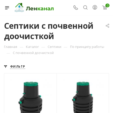
0
Септики с почвенной
доочисткой
—
—
—
Главная
Каталог
Септики
По принципу работы
—
С почвенной доочисткой
Консультант Ленканал
ФИЛЬТР
Онлайн — отвечаем моментально
Количество
Количество
пользователей
пользователей
1
2
Объем переработки,
Объем переработки,
м3/сутки
м3/сутки
0,2
0,4