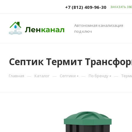
+7 (812) 409-96-30
ЗАКАЗАТЬ ЗВ
Автономная канализация
под ключ
Септик Термит Трансформ
—
—
—
—
Главная
Каталог
Септики
По бренду
Терм