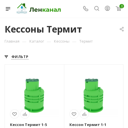
0
Кессоны Термит
—
—
—
Главная
Каталог
Кессоны
Термит
ФИЛЬТР
Консультант Ленканал
Вариант
Вариант
Онлайн — отвечаем моментально
расположения
расположения
вертикальный
вертикальный
Тип очистного
Тип очистного
устройства
устройства
кессон
кессон
Вес, кг
Вес, кг
96
96
Кессон Термит 1-5
Кессон Термит 1-1