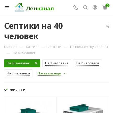
0
Септики на 40
человек
—
—
—
Главная
Каталог
Септики
По количеству человек
—
На 40 человек
Консультант Ленканал
На 40 человек
На 1 человека
На 2 человека
Онлайн — отвечаем моментально
На 3 человека
Показать еще
ФИЛЬТР
Количество
Количество
пользователей
пользователей