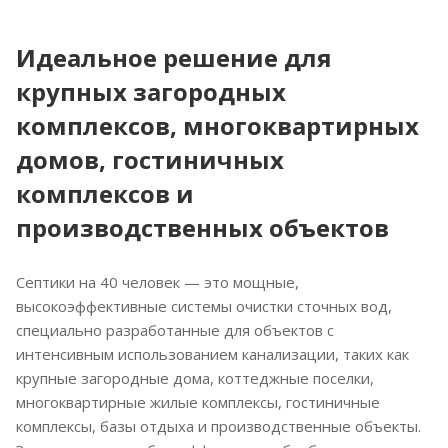
Тип очистного
Тип очистного
Вес, кг
Количество камер
устройства
устройства
860
4
Идеальное решение для
аэрационная
станция
установка
биологической
Вес, кг
крупных загородных
очистки
865
Потребляемая эл.
комплексов, многоквартирных
энергия, кВт/сутки
Потребляемая эл.
6,3
энергия, кВт/сутки
домов, гостиничных
5
Глубина подводящей
комплексов и
трубы, мм
Глубина подводящей
750...1250
трубы, мм
производственных объектов
655
Глубина отводящей
трубы, мм
Глубина отводящей
Септики на 40 человек — это мощные,
50...150
трубы, мм
высокоэффективные системы очистки сточных вод,
725
Количество камер
специально разработанные для объектов с
4
Число насосов
интенсивным использованием канализации, таких как
1
Вес, кг
крупные загородные дома, коттеджные поселки,
875
многоквартирные жилые комплексы, гостиничные
комплексы, базы отдыха и производственные объекты.