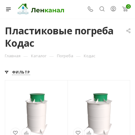
0
Пластиковые погреба
Кодас
Консультант Ленканал
—
—
—
Главная
Каталог
Погреба
Кодас
Онлайн — отвечаем моментально
ФИЛЬТР
Вариант
Вариант
расположения
расположения
вертикальный
вертикальный