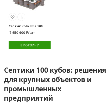
м3/сутки
100
Пиковый сброс, л
21000
Септик Kolo Ilma 500
Способ отвода
7 650 900
₽
/шт
очищенной воды
самотечный/
принудительный
В КОРЗИНУ
Вариант
расположения
вертикальный
Септики 100 кубов: решения
Тип очистного
устройства
для крупных объектов и
станция
биологической
промышленных
очистки
предприятий