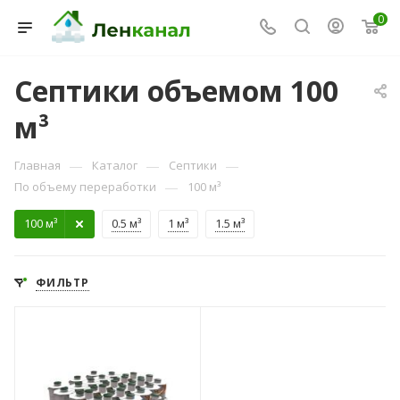
0
Септики объемом 100
м³
—
—
—
Главная
Каталог
Септики
—
По объему переработки
100 м³
Консультант Ленканал
Онлайн — отвечаем моментально
100 м³
0.5 м³
1 м³
1.5 м³
ФИЛЬТР
Количество
пользователей
500
Объем переработки,