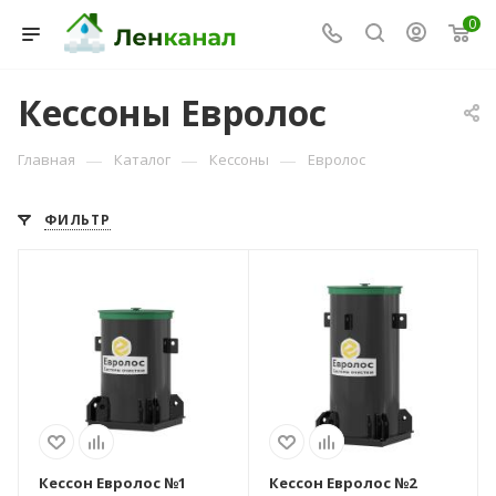
0
Кессоны Евролос
—
—
—
Главная
Каталог
Кессоны
Евролос
ФИЛЬТР
Вес, кг
Вес, кг
Консультант Ленканал
95
111
Онлайн — отвечаем моментально
Кессон Евролос №1
Кессон Евролос №2