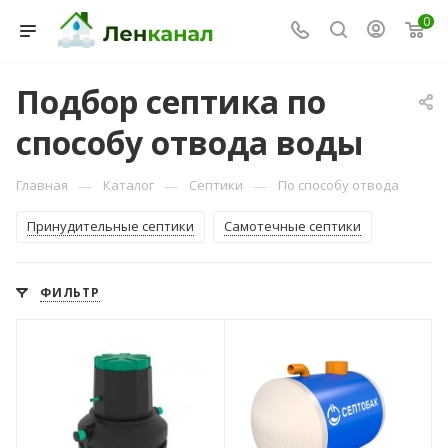
0
Подбор септика по
способу отвода воды
—
—
—
Главная
Каталог
Септики
По способу отвода
Принудительные септики
Самотечные септики
Консультант Ленканал
ФИЛЬТР
Онлайн — отвечаем моментально
Количество
Количество
пользователей
пользователей
1
1
Объем переработки,
Способ отвода
м3/сутки
очищенной воды