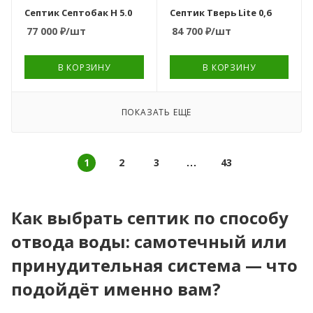
трубы, мм
Глубина отводящей
подземная
Септик Септобак Н 5.0
Септик Тверь Lite 0,6
Способ отвода
940
трубы, мм
накопительная
77 000
₽
/шт
84 700
₽
/шт
очищенной воды
805
емкость
Количество камер
самотечный/
4
Количество камер
принудительный
Количество камер
В КОРЗИНУ
В КОРЗИНУ
3
1
Вес, кг
Вариант
125
Вес, кг
расположения
Вес, кг
116
горизонтальный
106
ПОКАЗАТЬ ЕЩЕ
Тип очистного
устройства
анаэробный септик
1
2
3
43
Глубина подводящей
трубы, мм
320
Как выбрать септик по способу
Количество камер
отвода воды: самотечный или
3
принудительная система — что
Гарантия
10 лет
подойдёт именно вам?
Вес, кг