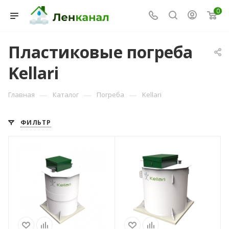
0
Пластиковые погреба
Kellari
—
—
—
Главная
Каталог
Погреба
Kellari
Консультант Ленканал
Онлайн — отвечаем моментально
ФИЛЬТР
Размеры горловины
Размеры горловины
(мм)
(мм)
716х686х300
1200*747*358
Вариант
Вариант
расположения
расположения
вертикальный
вертикальный
Вес, кг
Гарантия