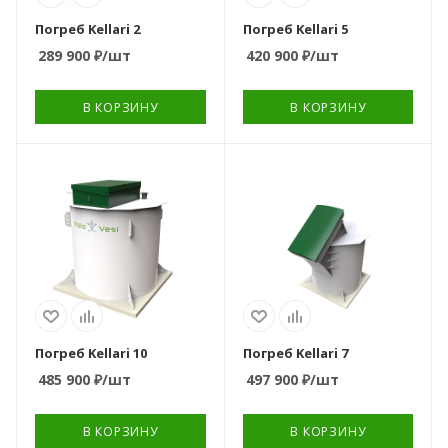
220
5 лет
Погреб Kellari 2
Погреб Kellari 5
Вес, кг
289 900
₽
/шт
420 900
₽
/шт
350
В КОРЗИНУ
В КОРЗИНУ
Размеры горловины
Размеры горловины
(мм)
(мм)
1200*747*358
950*1968
Вариант
Вариант
расположения
расположения
вертикальный
вертикальный
Гарантия
Гарантия
5 лет
5 лет
Погреб Kellari 10
Погреб Kellari 7
Вес, кг
Вес, кг
485 900
₽
/шт
497 900
₽
/шт
487
435
В КОРЗИНУ
В КОРЗИНУ