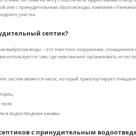
ой или с принудительным сбросом воды, компания «Ленкана
Вес, кг
родного участка.
59
нудительный септик?
ым выбросом воды – это очистное сооружение, оснащенное 
тики используются там, где невозможно организовать естест
их систем является насос, который транспортирует очищен
лодец.
поля.
или в водоотводные канавы.
септиков с принудительным водоотвед