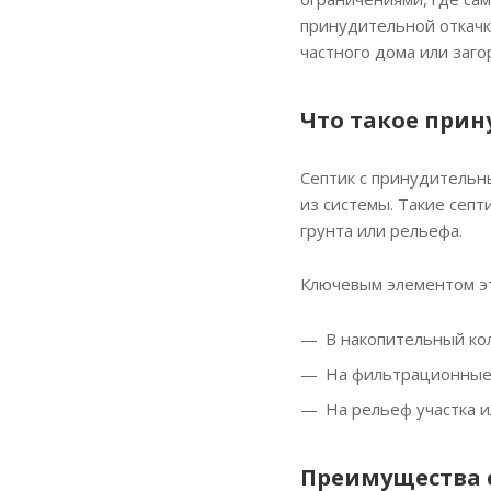
принудительной откачк
частного дома или заго
Что такое при
Септик с принудительн
из системы. Такие сеп
грунта или рельефа.
Ключевым элементом эт
В накопительный ко
На фильтрационные 
На рельеф участка 
Преимущества 