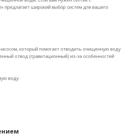
Вес, кг
л» предлагает широкий выбор систем для вашего
60
насосом, который помогает отводить очищенную воду
венный отвод (гравитационный) из-за особенностей
ную воду:
ением