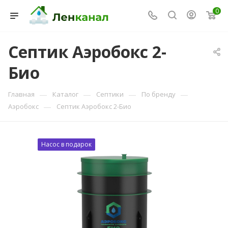
0
Септик Аэробокс 2-
Био
Консультант Ленканал
Онлайн — отвечаем моментально
—
—
—
—
Главная
Каталог
Септики
По бренду
—
Аэробокс
Септик Аэробокс 2-Био
Насос в подарок