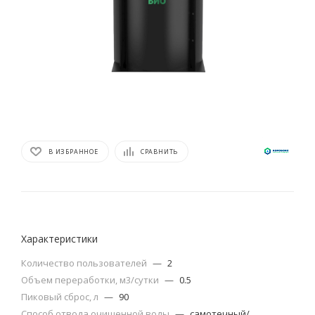
В ИЗБРАННОЕ
СРАВНИТЬ
Характеристики
Количество пользователей
—
2
Объем переработки, м3/сутки
—
0.5
Пиковый сброс, л
—
90
Способ отвода очищенной воды
—
самотечный/