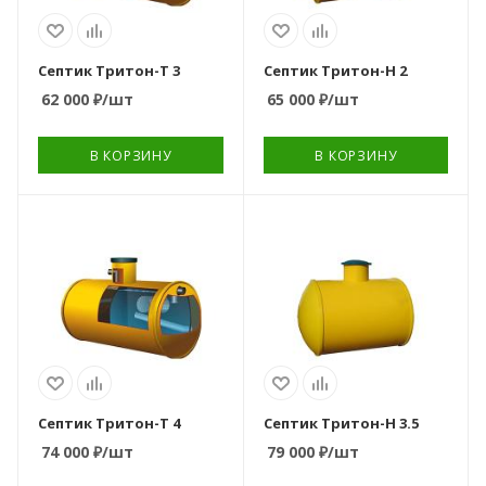
Способ отвода
Вариант
очищенной воды
расположения
самотечный
горизонтальный
Септик Тритон-Т 3
Септик Тритон-Н 2
62 000
₽
/шт
65 000
₽
/шт
Вариант
Тип очистного
расположения
устройства
горизонтальный
накопительный
В КОРЗИНУ
В КОРЗИНУ
септик
Тип очистного
устройства
Количество камер
анаэробный септик
Количество
Количество
1
пользователей
пользователей
Количество камер
8
3
3
Объем переработки,
Способ отвода
м3/сутки
очищенной воды
0,35
самотечный
Способ отвода
Вариант
очищенной воды
расположения
самотечный
горизонтальный
Септик Тритон-Т 4
Септик Тритон-Н 3.5
74 000
₽
/шт
79 000
₽
/шт
Вариант
Тип очистного
расположения
устройства