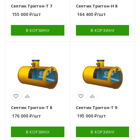
самотечный
горизонтальный
Септик Тритон-Т 7
Септик Тритон-Н 8
155 000
₽
/шт
164 400
₽
/шт
Вариант
Тип очистного
расположения
устройства
горизонтальный
накопительный
В КОРЗИНУ
В КОРЗИНУ
септик
Тип очистного
устройства
Количество камер
анаэробный септик
Количество
Количество
1
пользователей
пользователей
Количество камер
16
18
3
Объем переработки,
Объем переработки,
м3/сутки
м3/сутки
0,35
0,35
Способ отвода
Способ отвода
очищенной воды
очищенной воды
самотечный
самотечный
Септик Тритон-Т 8
Септик Тритон-Т 9
176 000
₽
/шт
195 000
₽
/шт
Вариант
Вариант
расположения
расположения
горизонтальный
горизонтальный
В КОРЗИНУ
В КОРЗИНУ
Тип очистного
Тип очистного