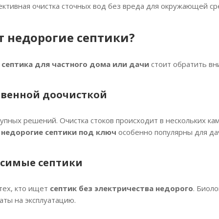
ктивная очистка сточных вод без вреда для окружающей ср
т недорогие септики?
септика для частного дома или дачи
стоит обратить вн
очвенной доочисткой
упных решений. Очистка стоков происходит в нескольких кам
е
недорогие септики под ключ
особенно популярны для да
исимые септики
тех, кто ищет
септик без электричества недорого
. Биол
аты на эксплуатацию.