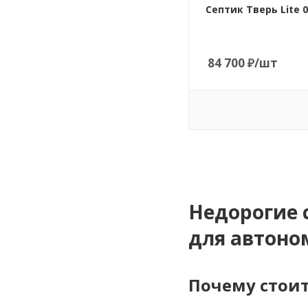
самотечный/
Септик Тверь Lite 0
принудительный
Вариант
расположения
84 700
₽
/шт
горизонтальный
Тип очистного
устройства
анаэробный септик
Глубина подводящей
трубы, мм
320
Количество камер
3
Недорогие 
Гарантия
для автоно
10 лет
Вес, кг
75
Почему стоит