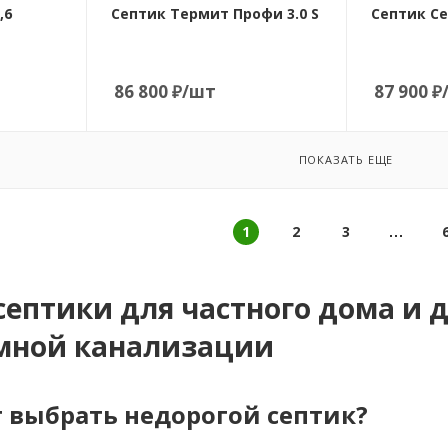
3
самотечный/
самотечны
,6
Септик Термит Профи 3.0 S
Септик Се
принудительный
принудите
Вес, кг
116
Вариант
Тип очистно
расположения
устройства
86 800
₽
/шт
87 900
₽
горизонтальный
энергонез
септик
Тип очистного
устройства
Количество 
ПОКАЗАТЬ ЕЩЕ
септик с грунтовой
3
доочисткой
Вес, кг
Глубина подводящей
89
1
2
3
трубы, мм
755
Глубина отводящей
септики для частного дома и 
трубы, мм
мной канализации
805
Количество камер
4
 выбрать недорогой септик?
Вес, кг
140