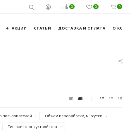
0
0
0
АКЦИИ
СТАТЬИ
ДОСТАВКА И ОПЛАТА
О КОМП
о пользователей
Объем переработки, м3/сутки
Тип очистного устройства