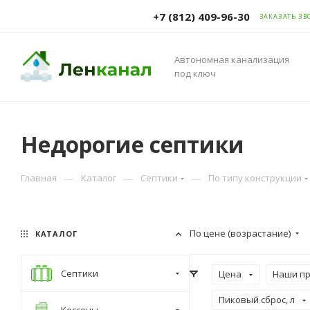
+7 (812) 409-96-30
ЗАКАЗАТЬ ЗВ
Автономная канализация
под ключ
Недорогие септики
—
—
—
Главная
Каталог
Септики
По типу конструкции
По цене (возрастание)
КАТАЛОГ
Септики
Цена
Наши п
Пиковый сброс, л
Кессоны