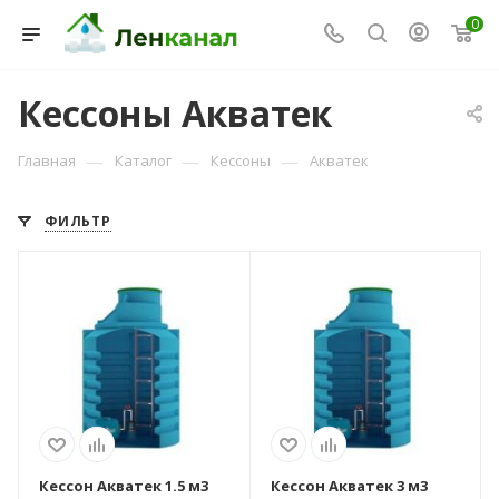
0
Кессоны Акватек
—
—
—
Главная
Каталог
Кессоны
Акватек
ФИЛЬТР
Консультант Ленканал
Онлайн — отвечаем моментально
Размеры горловины
Размеры горловины
(мм)
(мм)
1100х1100х2150
1600х1600х2405
Вариант
Вариант
расположения
расположения
вертикальный
вертикальный
Тип очистного
Тип очистного
устройства
устройства
кессон
кессон
Кессон Акватек 1.5 м3
Кессон Акватек 3 м3