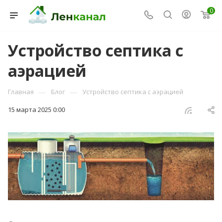
0
Устройство септика с
аэрацией
Консультант Ленканал
—
—
Главная
Блог
Устройство септика с аэрацией
Онлайн — отвечаем моментально
15 марта 2025 0:00