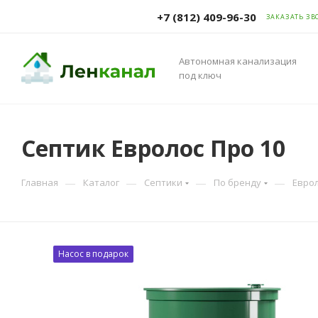
+7 (812) 409-96-30
ЗАКАЗАТЬ ЗВ
Автономная канализация
под ключ
Септик Евролос Про 10
—
—
—
—
Главная
Каталог
Септики
По бренду
Евро
Насос в подарок