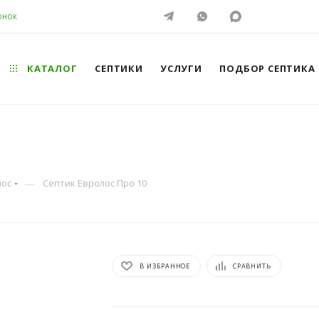
ОНОК
КАТАЛОГ
СЕПТИКИ
УСЛУГИ
ПОДБОР СЕПТИКА
—
лос
Септик Евролос Про 10
В ИЗБРАННОЕ
СРАВНИТЬ