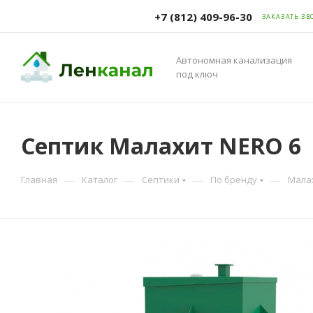
+7 (812) 409-96-30
ЗАКАЗАТЬ ЗВ
Автономная канализация
под ключ
Септик Малахит NERO 6
—
—
—
—
Главная
Каталог
Септики
По бренду
Мала