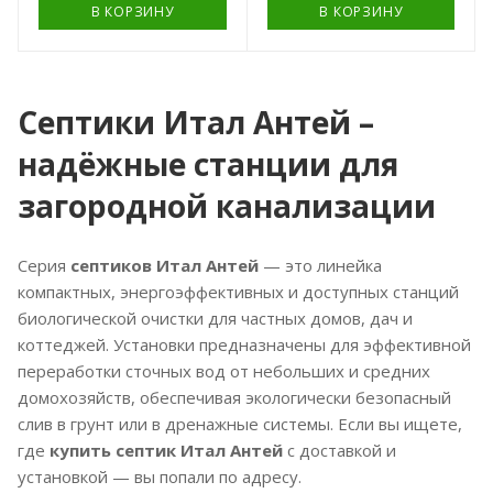
4
В КОРЗИНУ
4
В КОРЗИНУ
Вариант
Вариант
расположения
расположения
Вес, кг
Вес, кг
вертикальный
вертикальный
60
75
Тип очистного
Тип очистного
Септики Итал Антей –
устройства
устройства
станция
станция
надёжные станции для
биологической
биологической
очистки
очистки
загородной канализации
Потребляемая эл.
Потребляемая эл.
энергия, кВт/сутки
энергия, кВт/сутки
1,44
1,44
Серия
септиков Итал Антей
— это линейка
компактных, энергоэффективных и доступных станций
Глубина подводящей
Глубина подводящей
трубы, мм
трубы, мм
биологической очистки для частных домов, дач и
880
820
коттеджей. Установки предназначены для эффективной
переработки сточных вод от небольших и средних
Количество камер
Количество камер
4
4
домохозяйств, обеспечивая экологически безопасный
слив в грунт или в дренажные системы. Если вы ищете,
Вес, кг
Вес, кг
где
купить септик Итал Антей
с доставкой и
95
120
установкой — вы попали по адресу.