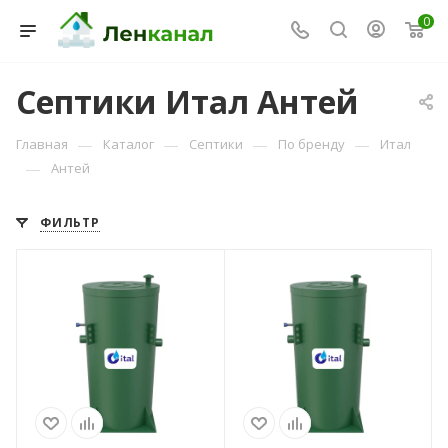
0
Септики Итал Антей
—
—
—
—
Главная
Каталог
Септики
По бренду
Итал
—
Антей
ФИЛЬТР
Консультант Ленканал
Онлайн — отвечаем моментально
Количество
Количество
пользователей
пользователей
3
4
Объем переработки,
Объем переработки,
м3/сутки
м3/сутки
0,48
0,75
Пиковый сброс, л
Пиковый сброс, л
110
170