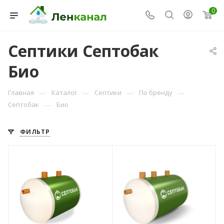
0
Септики Септобак
Био
—
—
—
—
Главная
Каталог
Септики
По бренду
—
Септобак
Био
Консультант Ленканал
Онлайн — отвечаем моментально
ФИЛЬТР
Количество
Количество
пользователей
пользователей
3
4
Объем переработки,
Объем переработки,
м3/сутки
м3/сутки
0,5
0,7