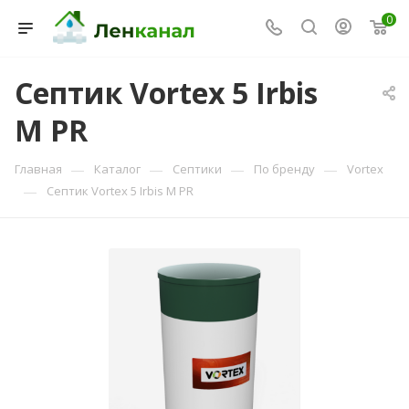
0
Септик Vortex 5 Irbis
M PR
Консультант Ленканал
Онлайн — отвечаем моментально
—
—
—
—
Главная
Каталог
Септики
По бренду
Vortex
—
Септик Vortex 5 Irbis M PR