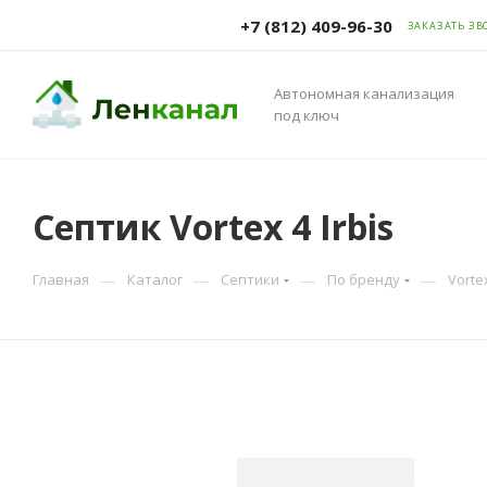
+7 (812) 409-96-30
ЗАКАЗАТЬ ЗВ
Автономная канализация
под ключ
Септик Vortex 4 Irbis
—
—
—
—
Главная
Каталог
Септики
По бренду
Vorte