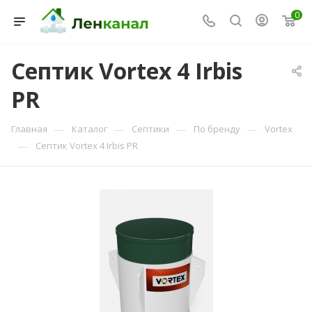
0
Септик Vortex 4 Irbis
PR
Консультант Ленканал
Онлайн — отвечаем моментально
—
—
—
—
Главная
Каталог
Септики
По бренду
Vortex
—
Септик Vortex 4 Irbis PR