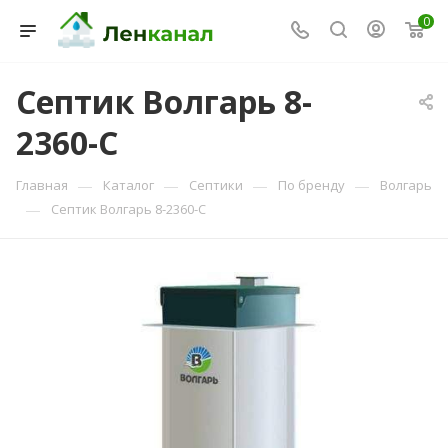
0
Септик Волгарь 8-
2360-С
Консультант Ленканал
Онлайн — отвечаем моментально
—
—
—
—
Главная
Каталог
Септики
По бренду
Волгарь
—
Септик Волгарь 8-2360-С