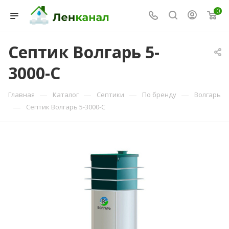
0
Септик Волгарь 5-
3000-С
Консультант Ленканал
Онлайн — отвечаем моментально
—
—
—
—
Главная
Каталог
Септики
По бренду
Волгарь
—
Септик Волгарь 5-3000-С