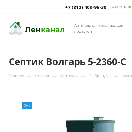
+7 (812) 409-96-30
ЗАКАЗАТЬ ЗВ
Автономная канализация
под ключ
Септик Волгарь 5-2360-С
—
—
—
—
Главная
Каталог
Септики
По бренду
Волг
Хит