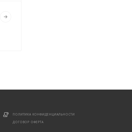
Консультант Ленканал
Онлайн — отвечаем моментально
ПОЛИТИКА КОНФИДЕНЦИАЛЬНОСТИ
ДОГОВОР ОФЕРТА