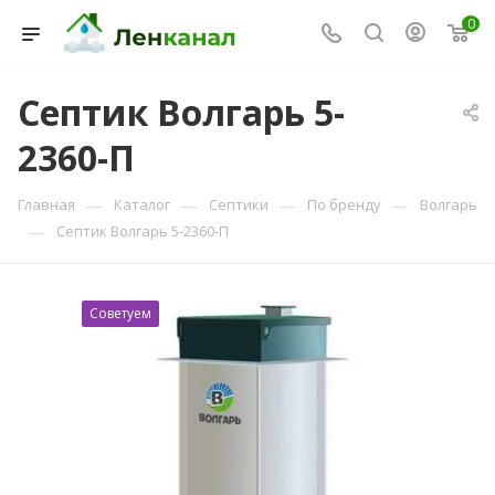
0
Септик Волгарь 5-
2360-П
Консультант Ленканал
Онлайн — отвечаем моментально
—
—
—
—
Главная
Каталог
Септики
По бренду
Волгарь
—
Септик Волгарь 5-2360-П
Советуем