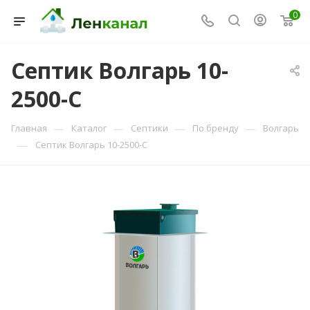
0
Септик Волгарь 10-
2500-С
Консультант Ленканал
Онлайн — отвечаем моментально
—
—
—
—
Главная
Каталог
Септики
По бренду
Волгарь
—
Септик Волгарь 10-2500-С