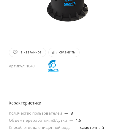
В ИЗБРАННОЕ
СРАВНИТЬ
Артикул:
1848
Характеристики
Количество пользователей
—
8
Объем переработки, м3/сутки
—
1,6
Способ отвода очищенной воды
—
самотечный