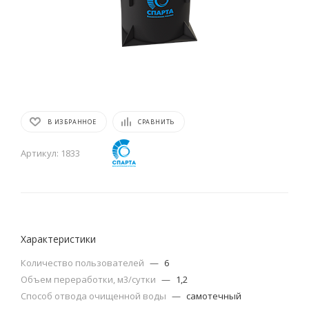
В ИЗБРАННОЕ
СРАВНИТЬ
Артикул:
1833
Характеристики
Количество пользователей
—
6
Объем переработки, м3/сутки
—
1,2
Способ отвода очищенной воды
—
самотечный