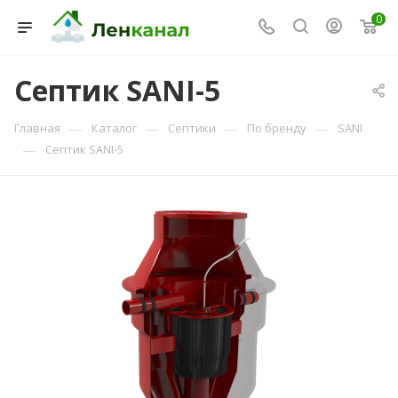
0
Септик SANI-5
Консультант Ленканал
—
—
—
—
Главная
Каталог
Септики
По бренду
SANI
Онлайн — отвечаем моментально
—
Септик SANI-5