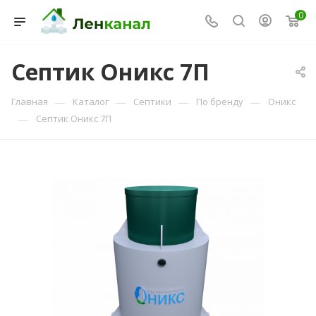
0
Септик Оникс 7П
Консультант Ленканал
—
—
—
—
Главная
Каталог
Септики
По бренду
Оникс
Онлайн — отвечаем моментально
—
Септик Оникс 7П