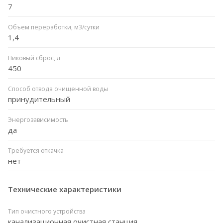
7
Объем переработки, м3/сутки
1,4
Пиковый сброс, л
450
Способ отвода очищенной воды
принудительный
Энергозависимость
да
Требуется откачка
нет
Технические характеристики
Тип очистного устройства
канализационная очистная станция