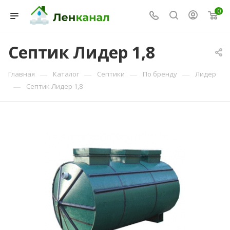
0
Септик Лидер 1,8
Консультант Ленканал
—
—
—
—
Главная
Каталог
Септики
По бренду
Лидер
Онлайн — отвечаем моментально
—
Септик Лидер 1,8