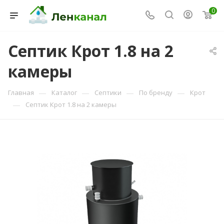
0
Септик Крот 1.8 на 2
Консультант Ленканал
камеры
Онлайн — отвечаем моментально
—
—
—
—
Главная
Каталог
Септики
По бренду
Крот
—
Септик Крот 1.8 на 2 камеры