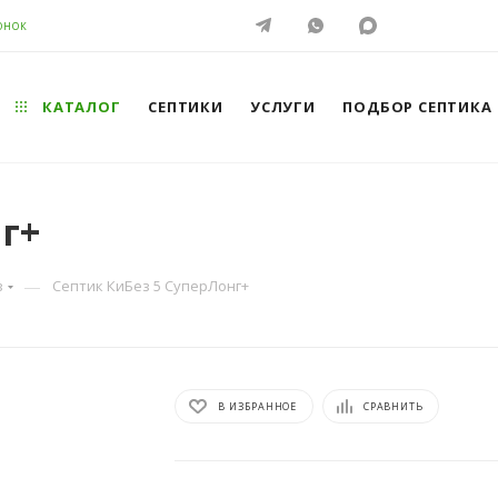
ОНОК
КАТАЛОГ
СЕПТИКИ
УСЛУГИ
ПОДБОР СЕПТИКА
г+
—
з
Септик КиБез 5 СуперЛонг+
В ИЗБРАННОЕ
СРАВНИТЬ