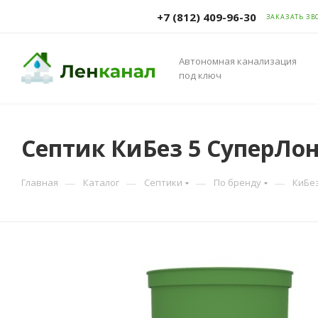
+7 (812) 409-96-30
ЗАКАЗАТЬ ЗВ
Автономная канализация
под ключ
Септик КиБез 5 СуперЛон
—
—
—
—
Главная
Каталог
Септики
По бренду
КиБе