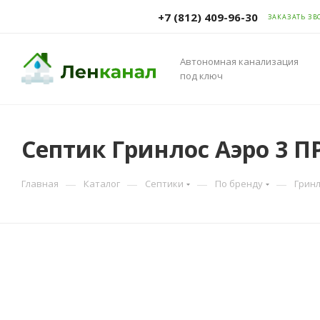
+7 (812) 409-96-30
ЗАКАЗАТЬ ЗВ
Автономная канализация
под ключ
Септик Гринлос Аэро 3 П
—
—
—
—
Главная
Каталог
Септики
По бренду
Грин