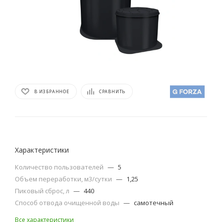
В ИЗБРАННОЕ
СРАВНИТЬ
Характеристики
Количество пользователей
—
5
Объем переработки, м3/сутки
—
1,25
Пиковый сброс, л
—
440
Способ отвода очищенной воды
—
самотечный
Все характеристики