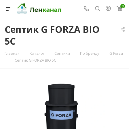
0
Септик G FORZA BIO
5C
Консультант Ленканал
Онлайн — отвечаем моментально
—
—
—
—
Главная
Каталог
Септики
По бренду
G Forza
—
Септик G FORZA BIO 5C