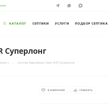
ОНОК
КАТАЛОГ
СЕПТИКИ
УСЛУГИ
ПОДБОР СЕПТИКА
R Суперлонг
—
бион
Септик Евробион Элит 8 R Суперлонг
В ИЗБРАННОЕ
СРАВНИТЬ