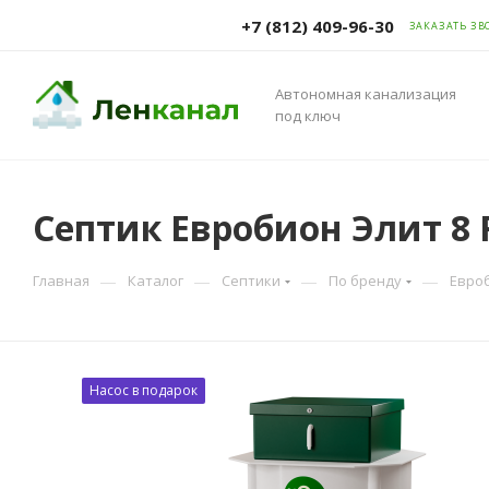
+7 (812) 409-96-30
ЗАКАЗАТЬ ЗВ
Автономная канализация
под ключ
Септик Евробион Элит 8 
—
—
—
—
Главная
Каталог
Септики
По бренду
Евро
Насос в подарок