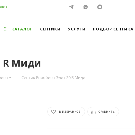
ОНОК
КАТАЛОГ
СЕПТИКИ
УСЛУГИ
ПОДБОР СЕПТИКА
0 R Миди
—
бион
Септик Евробион Элит 20 R Миди
В ИЗБРАННОЕ
СРАВНИТЬ