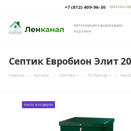
+7 (812) 409-96-30
ЗАКАЗАТЬ ЗВ
Автономная канализация
под ключ
Септик Евробион Элит 2
—
—
—
—
Главная
Каталог
Септики
По бренду
Евро
Насос в подарок