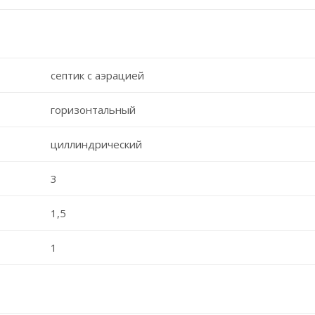
септик с аэрацией
горизонтальный
циллиндрический
3
1,5
1