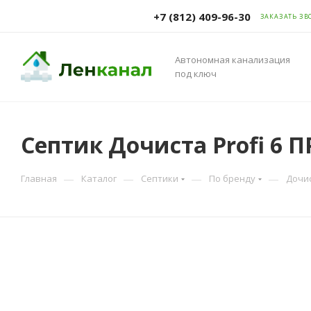
+7 (812) 409-96-30
ЗАКАЗАТЬ ЗВ
Автономная канализация
под ключ
Септик Дочиста Profi 6 П
—
—
—
—
Главная
Каталог
Септики
По бренду
Дочи