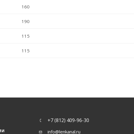
160
190
115
115
+7 (812) 409-96-30
ИИ
info@lenkanal.ru