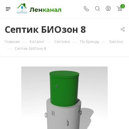
0
Септик БИОзон 8
Консультант Ленканал
—
—
—
—
Главная
Каталог
Септики
По бренду
Биозон
Онлайн — отвечаем моментально
—
Септик БИОзон 8