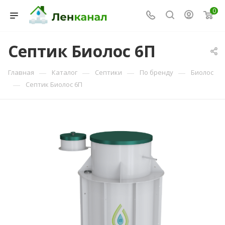
0
Септик Биолос 6П
Консультант Ленканал
—
—
—
—
Главная
Каталог
Септики
По бренду
Биолос
Онлайн — отвечаем моментально
—
Септик Биолос 6П