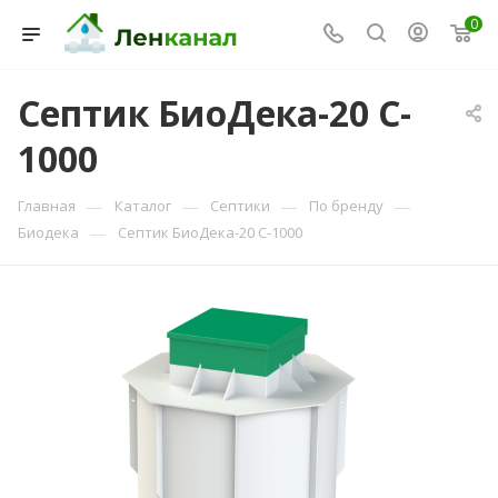
0
Септик БиоДека-20 C-
1000
Консультант Ленканал
Онлайн — отвечаем моментально
—
—
—
—
Главная
Каталог
Септики
По бренду
—
Биодека
Септик БиоДека-20 C-1000