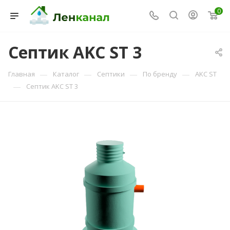
0
Септик AKC ST 3
Консультант Ленканал
—
—
—
—
Главная
Каталог
Септики
По бренду
AKC ST
Онлайн — отвечаем моментально
—
Септик AKC ST 3