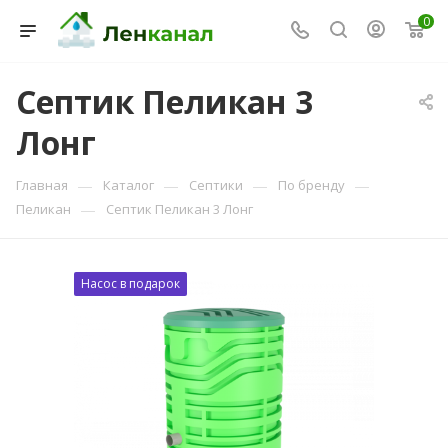
0
Септик Пеликан 3
Лонг
Консультант Ленканал
Онлайн — отвечаем моментально
—
—
—
—
Главная
Каталог
Септики
По бренду
—
Пеликан
Септик Пеликан 3 Лонг
Насос в подарок