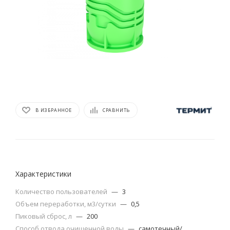
В ИЗБРАННОЕ
СРАВНИТЬ
Характеристики
Количество пользователей
—
3
Объем переработки, м3/сутки
—
0,5
Пиковый сброс, л
—
200
Способ отвода очищенной воды
—
самотечный/