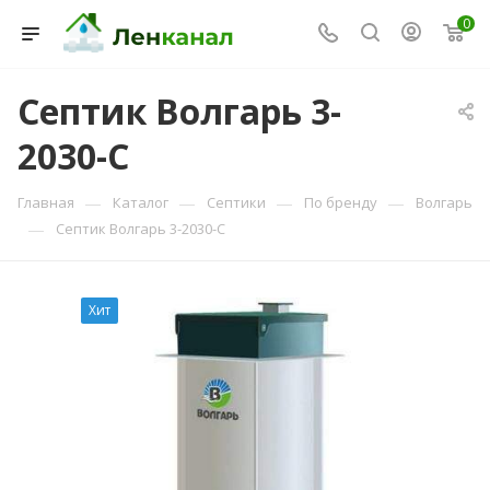
0
Септик Волгарь 3-
2030-С
Консультант Ленканал
Онлайн — отвечаем моментально
—
—
—
—
Главная
Каталог
Септики
По бренду
Волгарь
—
Септик Волгарь 3-2030-С
Хит