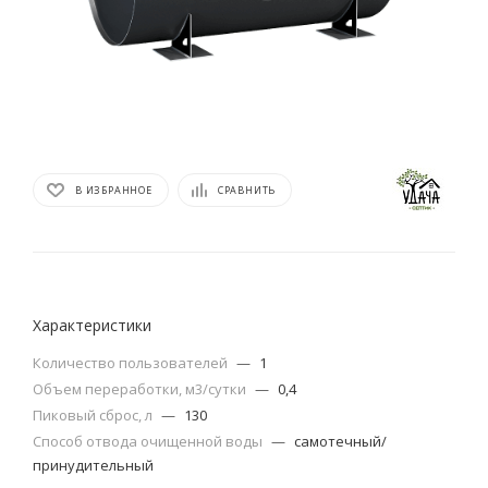
В ИЗБРАННОЕ
СРАВНИТЬ
Характеристики
Количество пользователей
—
1
Объем переработки, м3/сутки
—
0,4
Пиковый сброс, л
—
130
Способ отвода очищенной воды
—
самотечный/
принудительный