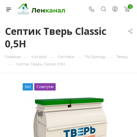
0
Септик Тверь Classic
0,5Н
Консультант Ленканал
Онлайн — отвечаем моментально
—
—
—
—
Главная
Каталог
Септики
По бренду
Тверь
—
Септик Тверь Classic 0,5Н
Хит
Советуем