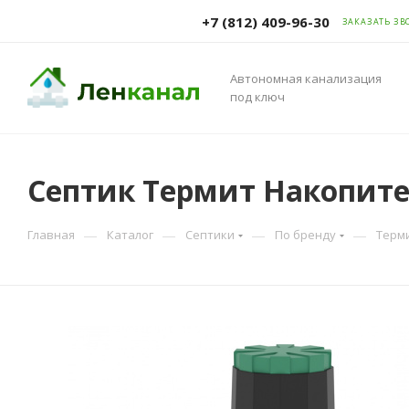
+7 (812) 409-96-30
ЗАКАЗАТЬ ЗВ
Автономная канализация
под ключ
Септик Термит Накопите
—
—
—
—
Главная
Каталог
Септики
По бренду
Терм