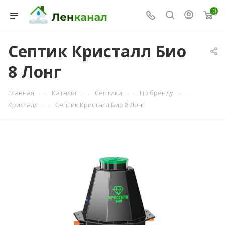
0
Септик Кристалл Био
Консультант Ленканал
8 Лонг
Онлайн — отвечаем моментально
—
—
—
—
Главная
Каталог
Септики
По бренду
—
Кристалл
Септик Кристалл Био 8 Лонг