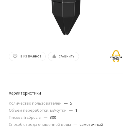
В ИЗБРАННОЕ
СРАВНИТЬ
Характеристики
Количество пользователей
—
5
Объем переработки, м3/сутки
—
1
Пиковый сброс, л
—
300
Способ отвода очищенной воды
—
самотечный