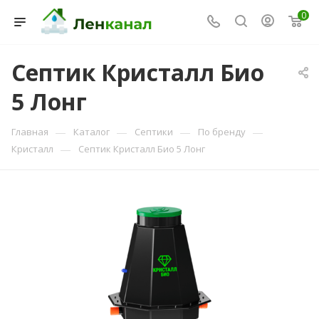
0
Септик Кристалл Био
Консультант Ленканал
5 Лонг
Онлайн — отвечаем моментально
—
—
—
—
Главная
Каталог
Септики
По бренду
—
Кристалл
Септик Кристалл Био 5 Лонг